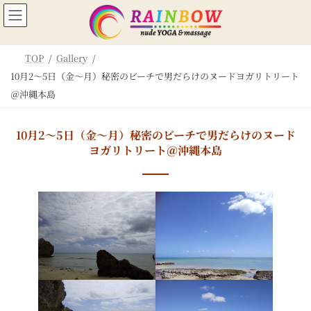
コ
ナ
ン
ビ
テ
ゲ
ン
ー
TOP
Gallery
ツ
シ
へ
ョ
10月2～5日（金～月）秘密のビーチで男だらけのヌードヨガリトリート
ス
ン
＠沖縄本島
キ
に
ッ
移
プ
動
10月2～5日（金～月）秘密のビーチで男だらけのヌード
ヨガリトリート＠沖縄本島